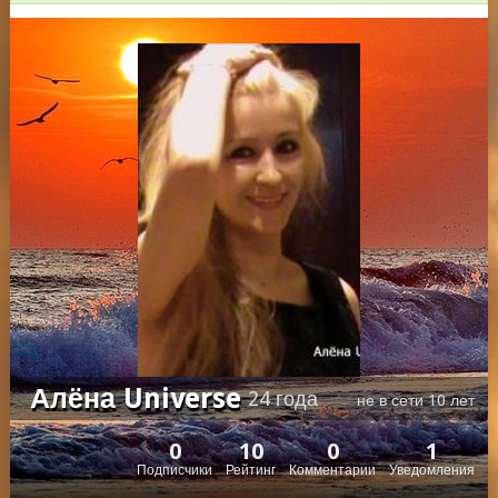
Алёна Universe
24 года
не в сети 10 лет
0
10
0
1
Подписчики
Рейтинг
Комментарии
Уведомления