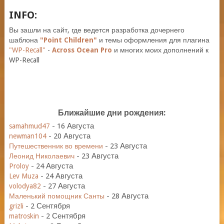
INFO:
Вы зашли на сайт, где ведется разработка дочернего
шаблона
"Point Children"
и темы оформления для плагина
"WP-Recall"
-
Across Ocean Pro
и многих моих дополнений к
WP-Recall
Ближайшие дни рождения:
-
16 Августа
samahmud47
-
20 Августа
newman104
-
23 Августа
Путешественник во времени
-
23 Августа
Леонид Николаевич
-
24 Августа
Proloy
-
24 Августа
Lev Muza
-
27 Августа
volodya82
-
28 Августа
Маленький помощник Санты
-
2 Сентября
grizli
-
2 Сентября
matroskin