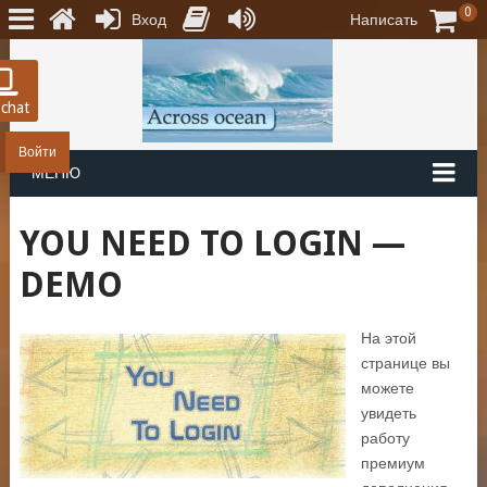
0
Вход
Написать
 chat
Войти
МЕНЮ
YOU NEED TO LOGIN —
DEMO
На этой
странице вы
можете
увидеть
работу
премиум