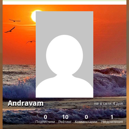
Andravam
не в сети 4 дня
0
10
0
1
Подписчики
Рейтинг
Комментарии
Уведомления