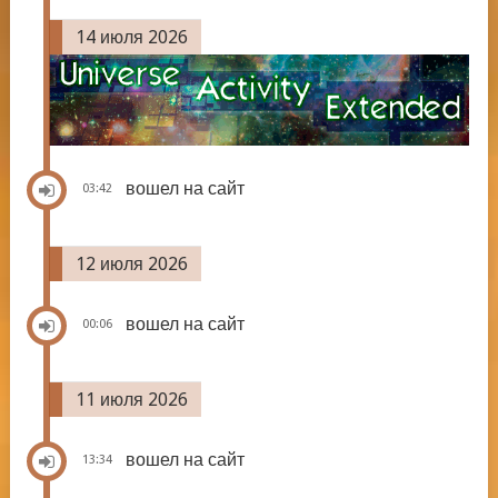
14 июля 2026
вошел на сайт
03:42
12 июля 2026
вошел на сайт
00:06
11 июля 2026
вошел на сайт
13:34