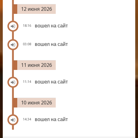
12 июня 2026
вошел на сайт
18:16
вошел на сайт
03:08
11 июня 2026
вошел на сайт
11:14
10 июня 2026
вошел на сайт
14:34