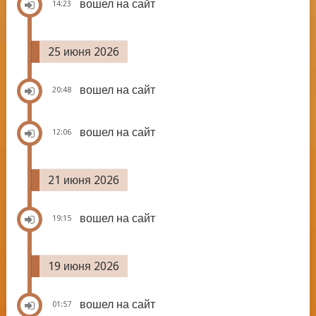
вошел на сайт
14:23
25 июня 2026
вошел на сайт
20:48
вошел на сайт
12:06
21 июня 2026
вошел на сайт
19:15
19 июня 2026
вошел на сайт
01:57