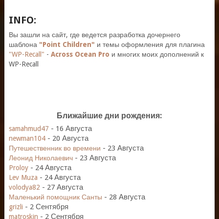
INFO:
Вы зашли на сайт, где ведется разработка дочернего
шаблона
"Point Children"
и темы оформления для плагина
"WP-Recall"
-
Across Ocean Pro
и многих моих дополнений к
WP-Recall
Ближайшие дни рождения:
-
16 Августа
samahmud47
-
20 Августа
newman104
-
23 Августа
Путешественник во времени
-
23 Августа
Леонид Николаевич
-
24 Августа
Proloy
-
24 Августа
Lev Muza
-
27 Августа
volodya82
-
28 Августа
Маленький помощник Санты
-
2 Сентября
grizli
-
2 Сентября
matroskin