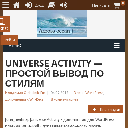
0
Вход
Написать
 chat
Войти
МЕНЮ
UNIVERSE ACTIVITY —
ПРОСТОЙ ВЫВОД ПО
СТИЛЯМ
Владимир Otshelnik-Fm
|
04.07.2017
|
Demo
,
WordPress
,
Дополнения к WP-Recall
|
8 комментариев
В закладки
[una_heatmap]Universe Activity - дополнение для WordPress
плагина WP-Recall - добавляет возможность писать