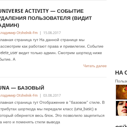
UNIVERSE ACTIVITY — СОБЫТИЕ
УДАЛЕНИЯ ПОЛЬЗОВАТЕЛЯ (ВИДИТ
АДМИН)
ладимир Otshelnik-Fm
|
15.08.2017
лавная страница тут На данной странице мы
ассмотрим как работают права и привилегии. Событие
elete_user видит только админ. Смотрим шорткод ниже
бытие. А
Читать далее
НА 
Польз
UNA — БАЗОВЫЙ
ладимир Otshelnik-Fm
|
03.08.2017
лавная страница тут Отображение в "базовом" стиле. В
трибутах шорткода мы передали класс (una_basic) в
оторый обернется весь блок. Это позволило зацепиться
а него и поменять стили вывода