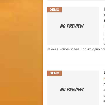
DEMO
В
Г
р
d
какой я использовал. Только одно со
DEMO
В
Г
а
к
з