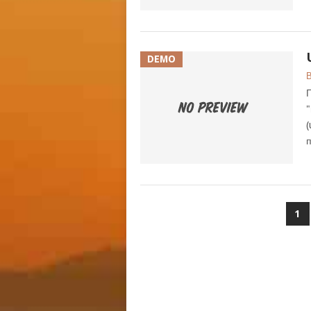
DEMO
В
"
(
п
НАВИГАЦИЯ
1
ПО
ЗАПИСЯМ