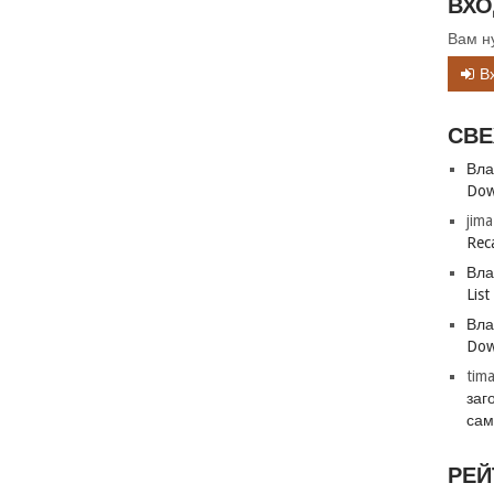
ВХО
Вам н
В
СВЕ
Вла
Dow
jima
Reca
Вла
List
Вла
Dow
tim
заг
сам
РЕЙ