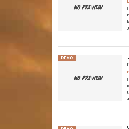
В
Г
к
b
.
DEMO
В
Г
в
U
A
DEMO