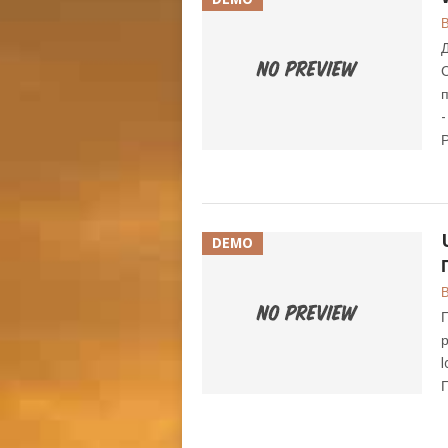
В
Д
DEMO
В
Г
р
l
Г