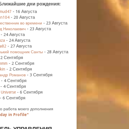
Ближайшие дни рождения:
-
16 Августа
mud47
-
20 Августа
n104
-
23 Августа
ественник во времени
-
23 Августа
д Николаевич
-
24 Августа
-
24 Августа
uza
-
27 Августа
ya82
-
28 Августа
ький помощник Санты
-
2 Сентября
-
2 Сентября
immm
-
2 Сентября
kin
-
3 Сентября
андр Романов
-
4 Сентября
-
4 Сентября
-
6 Сентября
Universe
-
6 Сентября
Это работа моего дополнения
day in Profile"