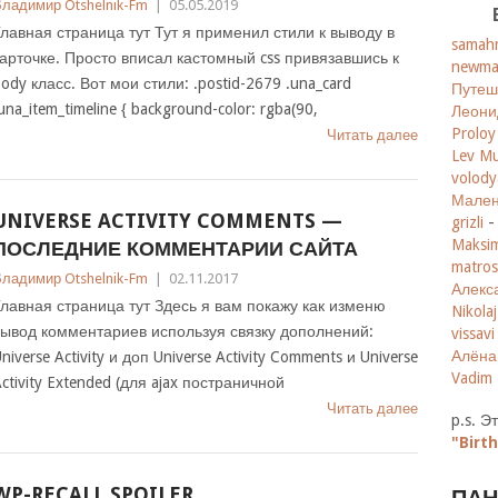
ладимир Otshelnik-Fm
|
05.05.2019
лавная страница тут Тут я применил стили к выводу в
samah
арточке. Просто вписал кастомный css привязавшись к
newma
ody класс. Вот мои стили: .postid-2679 .una_card
Путеш
una_item_timeline { background-color: rgba(90,
Леони
Proloy
Читать далее
Lev M
volod
Мален
UNIVERSE ACTIVITY COMMENTS —
grizli
Maks
ПОСЛЕДНИЕ КОММЕНТАРИИ САЙТА
matros
ладимир Otshelnik-Fm
|
02.11.2017
Алекс
лавная страница тут Здесь я вам покажу как изменю
Nikolaj
ывод комментариев используя связку дополнений:
vissavi
Алёна 
niverse Activity и доп Universe Activity Comments и Universe
Vadim
ctivity Extended (для ajax постраничной
Читать далее
p.s. 
"Birth
WP-RECALL SPOILER