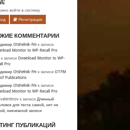
Д:
ужно войти в систему
ход
Регистрация
ЖИЕ КОММЕНТАРИИ
димир Otshelnik-Fm
к записи
nload Monitor to WP-Recall Pro
к записи
Download Monitor to WP-
ll Pro
димир Otshelnik-Fm
к записи
OTFM
 of Publications
димир Otshelnik-Fm
к записи
nload Monitor to WP-Recall Pro
avalentinov
к записи
Длинный
оловок для теста самой, нет не
ой, никчемной записи
ТИНГ ПУБЛИКАЦИЙ