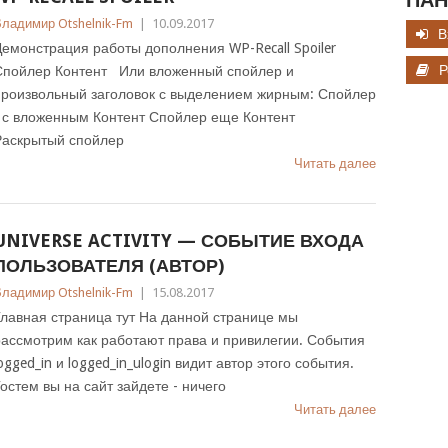
ПАН
ладимир Otshelnik-Fm
|
10.09.2017
В
емонстрация работы дополнения WP-Recall Spoiler
Р
Спойлер Контент Или вложенный спойлер и
произвольный заголовок с выделением жирным: Спойлер
- с вложенным Контент Спойлер еще Контент
Раскрытый спойлер
Читать далее
UNIVERSE ACTIVITY — СОБЫТИЕ ВХОДА
ПОЛЬЗОВАТЕЛЯ (АВТОР)
ладимир Otshelnik-Fm
|
15.08.2017
лавная страница тут На данной странице мы
ассмотрим как работают права и привилегии. События
ogged_in и logged_in_ulogin видит автор этого события.
остем вы на сайт зайдете - ничего
Читать далее