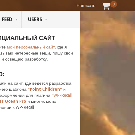
0
Написать
FEED
USERS
ИЦИАЛЬНЫЙ САЙТ
ите
мой персональный сайт
, где я
азываю интересные вещи, пишу свои
 и освещаю разработку.
O:
шли на сайт, где ведется разработка
него шаблона
"Point Children"
и
оформления для плагина
"WP-Recall"
ss Ocean Pro
и многих моих
нений к WP-Recall