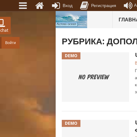
А
Вход
Регистрация
ГЛАВН
 chat
РУБРИКА:
ДОПОЛ
Войти
DEMO
В
Г
а
к
з
DEMO