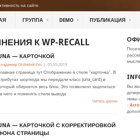
ктивность на сайте
АЯ
ГРУППА
DEMO
ПУБЛИКАЦИЯ
ОФ
НЕНИЯ К WP-RECALL
Посет
расск
UNA — КАРТОЧКОЙ
мысли
ладимир Otshelnik-Fm
|
05.05.2019
лавная страница тут Отображение в стиле "карточка". В
INF
трибутах шорткода мы передали класс (una_card) в
Вы за
оторый обернется весь блок. Это позволило зацепиться
дочер
а него и поменять стили вывода
темы 
Читать далее
-
Acro
допол
UNA — КАРТОЧКОЙ С КОРРЕКТИРОВКОЙ
ФОНА СТРАНИЦЫ