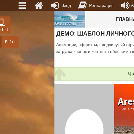
А
Вход
Регистрация
ГЛАВН
 chat
ДЕМО: ШАБЛОН ЛИЧНОГ
Войти
Анимации, эффекты, продвинутый скри
загрузка кнопок и контента обеспечива
Чт
Are
не в с