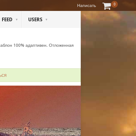
0
Написать
FEED
USERS
Шаблон 100% адаптивен. Отложенная
ься