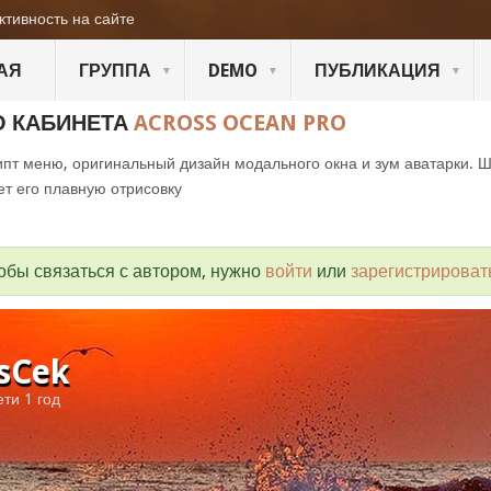
ктивность на сайте
АЯ
ГРУППА
DEMO
ПУБЛИКАЦИЯ
О КАБИНЕТА
ACROSS OCEAN PRO
пт меню, оригинальный дизайн модального окна и зум аватарки. 
ет его плавную отрисовку
обы связаться с автором, нужно
войти
или
зарегистрироват
sCek
ети 1 год