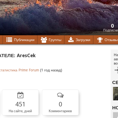
0
Подписчи
Публикации
Группы
Загрузки
Отзывы
ТЕЛЕ:
AresCek
На
ав
во
татистика Prime Forum
(1 год назад)
С
451
0
Н
На сайте, дней
Комментариев