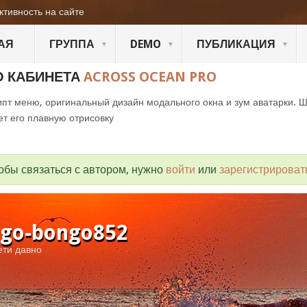
ктивность на сайте
АЯ
ГРУППА
DEMO
ПУБЛИКАЦИЯ
О КАБИНЕТА
ACROSS OCEAN PRO
пт меню, оригинальный дизайн модального окна и зум аватарки. 
ет его плавную отрисовку
обы связаться с автором, нужно
войти
или
зарегистрироват
go-bongo852
ети давно