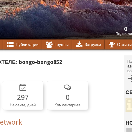
0
Подписчи
Публикации
Группы
Загрузки
Отзывы
ТЕЛЕ:
bongo-bongo852
На
ав
во
С
297
0
На сайте, дней
Комментариев
Network
Н