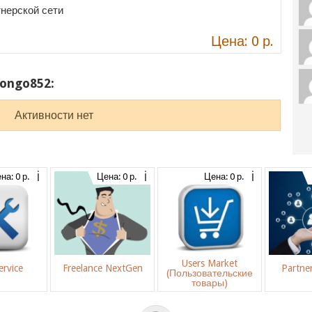
нерской сети
Цена: 0 р.
ongo852:
Активности нет
на: 0 р.
Цена: 0 р.
Цена: 0 р.
Users Market
rvice
Freelance NextGen
Partne
(Пользовательские
товары)