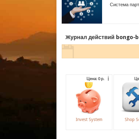
Система парт
Журнал действий bongo-b
Цена: 0 р.
Це
Invest System
Shop Se