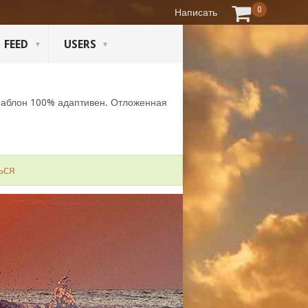
0
Написать
FEED
USERS
Шаблон 100% адаптивен. Отложенная
ься