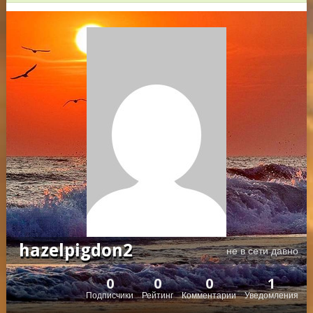
hazelpigdon2
не в сети давно
0
0
0
1
Подписчики
Рейтинг
Комментарии
Уведомления