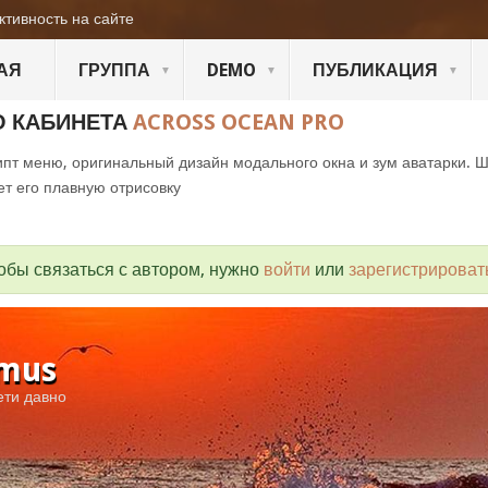
ктивность на сайте
АЯ
ГРУППА
DEMO
ПУБЛИКАЦИЯ
О КАБИНЕТА
ACROSS OCEAN PRO
пт меню, оригинальный дизайн модального окна и зум аватарки. 
ет его плавную отрисовку
обы связаться с автором, нужно
войти
или
зарегистрироват
mus
ети давно