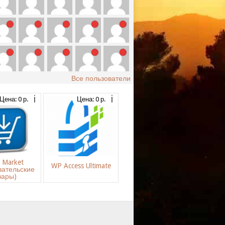
Все пользователи
Цена: 0 р.
Цена: 0 р.
s Market
WP Access Ultimate
вательские
вары)