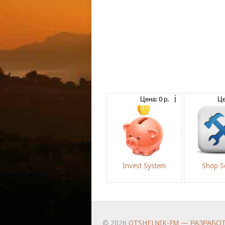
Цена: 0 р.
Це
Invest System
Shop Se
© 2026
OTSHELNIK-FM — РАЗРАБО