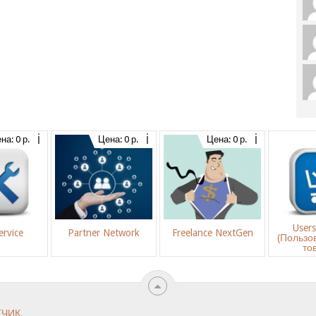
на: 0 р.
Цена: 0 р.
Цена: 0 р.
User
rvice
Partner Network
Freelance NextGen
(Пользо
то
ТЧИК
.