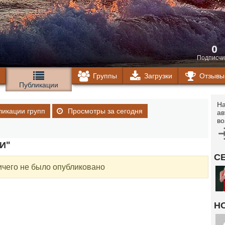
0
Подписчи
Группы
Загрузки
Отзывы
Публикации
На
ликации групп
Просмотры за сегодня
ав
во
И"
С
ичего не было опубликовано
Н