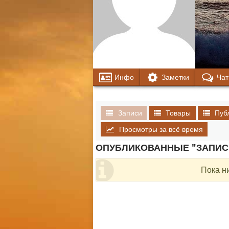
Инфо
Заметки
Чат
Записи
Товары
Пуб
Просмотры за всё время
ОПУБЛИКОВАННЫЕ "ЗАПИС
Пока н