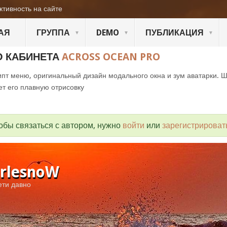
ктивность на сайте
АЯ
ГРУППА
DEMO
ПУБЛИКАЦИЯ
О КАБИНЕТА
ACROSS OCEAN PRO
пт меню, оригинальный дизайн модального окна и зум аватарки. 
ет его плавную отрисовку
обы связаться с автором, нужно
войти
или
зарегистрироват
rlesnoW
ети давно