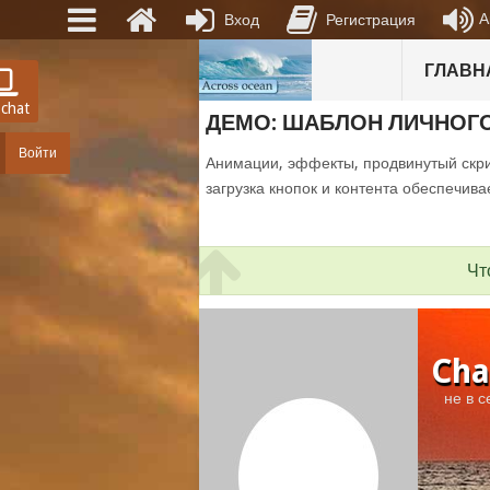
А
Вход
Регистрация
ГЛАВН
 chat
ДЕМО: ШАБЛОН ЛИЧНОГ
Войти
Анимации, эффекты, продвинутый скри
загрузка кнопок и контента обеспечива
Чт
Cha
не в с