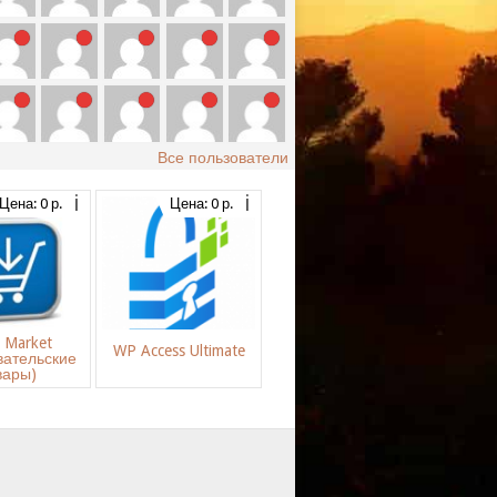
Все пользователи
Цена: 0 р.
Цена: 0 р.
s Market
WP Access Ultimate
вательские
вары)