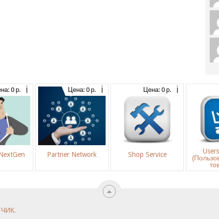
на: 0 р.
Цена: 0 р.
Цена: 0 р.
User
 NextGen
Partner Network
Shop Service
(Пользо
то
ТЧИК
.