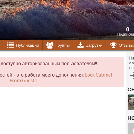
0
Подписчи
Публикации
Группы
Загрузки
Отзывы
На
ав
доступно авторизованным пользователям!!
во
остей - это работа моего дополнения:
Lock Cabinet
From Guests
С
Н