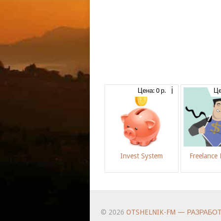
Цена: 0 р.
Це
Invest System
Freelance
© 2026
OTSHELNIK-FM — РАЗРАБО