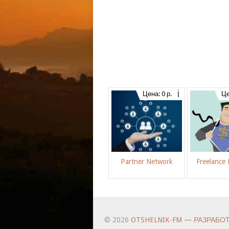
Цена: 0 р.
Це
Partner Network
Freelance
© 2026
OTSHELNIK-FM — РАЗРАБО