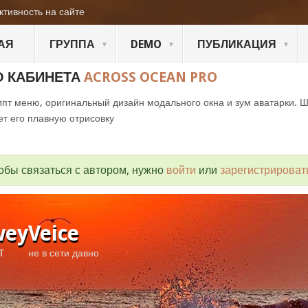
ктивность на сайте
АЯ
ГРУППА
DEMO
ПУБЛИКАЦИЯ
О КАБИНЕТА
ACROSS OCEAN PRO
пт меню, оригинальный дизайн модального окна и зум аватарки. 
ет его плавную отрисовку
обы связаться с автором, нужно
войти
или
зарегистрироват
eyVeice
т
не в сети давно