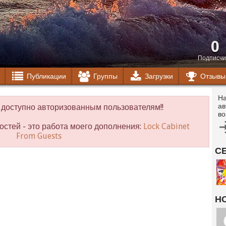
0
Подписчи
Публикации
Группы
Загрузки
Отзывы
На
ав
доступно авторизованным пользователям!!
во
остей - это работа моего дополнения:
Lock Cabinet
From Guests
С
Н