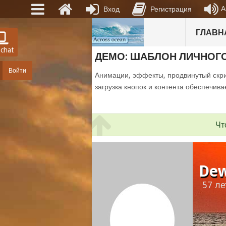
А
Вход
Регистрация
ГЛАВН
 chat
ДЕМО: ШАБЛОН ЛИЧНОГ
Войти
Анимации, эффекты, продвинутый скри
загрузка кнопок и контента обеспечива
Чт
Dew
57 ле