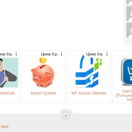
на: 0 р.
Цена: 0 р.
Цена: 0 р.
User
 NextGen
Invest System
WP Access Ultimate
(Пользо
то
ТЧИК
.