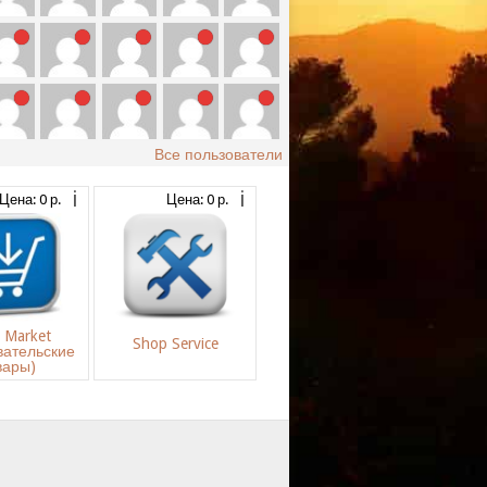
Все пользователи
Цена: 0 р.
Цена: 0 р.
s Market
Shop Service
вательские
вары)