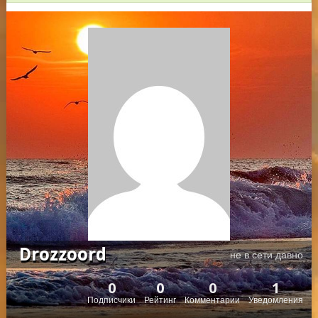
Drozzoord
не в сети давно
0
0
0
1
Подписчики
Рейтинг
Комментарии
Уведомления