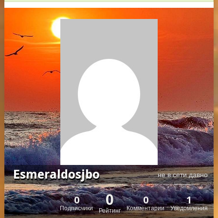
Esmeraldosjbo
не в сети давно
0
0
0
1
Подписчики
Комментарии
Уведомления
Рейтинг