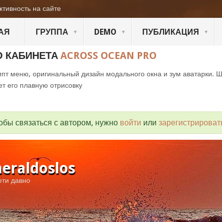
ктивность на сайте
АЯ
ГРУППА
DEMO
ПУБЛИКАЦИЯ
О КАБИНЕТА
ACROSS OCEAN PRO
пт меню, оригинальный дизайн модального окна и зум аватарки. 
ет его плавную отрисовку
обы связаться с автором, нужно
войти
или
зарегистрироват
eraldoslos
ети давно