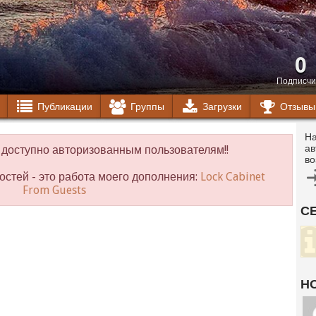
0
Подписчи
Публикации
Группы
Загрузки
Отзывы
На
ав
доступно авторизованным пользователям!!
во
остей - это работа моего дополнения:
Lock Cabinet
From Guests
С
Н