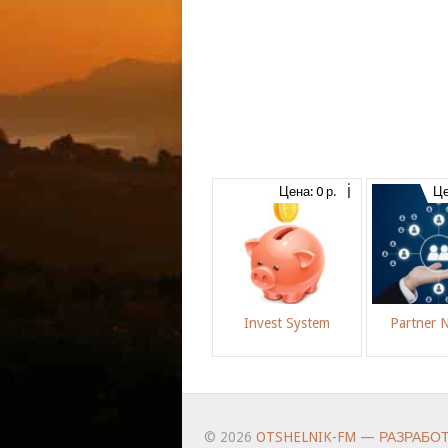
Цена: 0 р.
Це
Invest System
Partner 
© 2026
OTSHELNIK-FM — РАЗРАБО