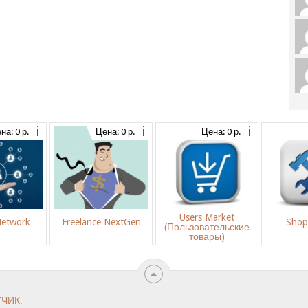
на: 0 р.
Цена: 0 р.
Цена: 0 р.
Users Market
Network
Freelance NextGen
Shop
(Пользовательские
товары)
ТЧИК
.