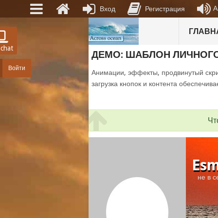
А
Вход
Регистрация
ГЛАВН
 chat
ДЕМО: ШАБЛОН ЛИЧНОГ
Войти
Анимации, эффекты, продвинутый скри
загрузка кнопок и контента обеспечива
Чт
Esm
не в с