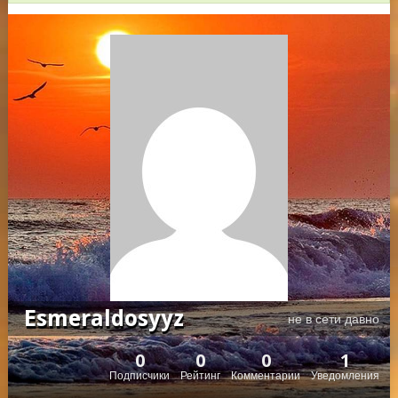
Esmeraldosyyz
не в сети давно
0
0
0
1
Подписчики
Рейтинг
Комментарии
Уведомления