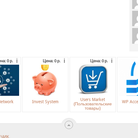
на: 0 р.
Цена: 0 р.
Цена: 0 р.
Users Market
Network
Invest System
WP Acce
(Пользовательские
товары)
ТЧИК
.