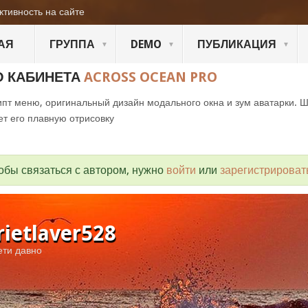
ктивность на сайте
АЯ
ГРУППА
DEMO
ПУБЛИКАЦИЯ
О КАБИНЕТА
ACROSS OCEAN PRO
пт меню, оригинальный дизайн модального окна и зум аватарки. 
ет его плавную отрисовку
обы связаться с автором, нужно
войти
или
зарегистрироват
rietlaver528
ети давно