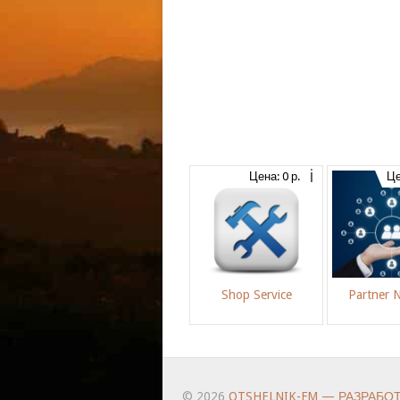
Цена: 0 р.
Це
Shop Service
Partner 
© 2026
OTSHELNIK-FM — РАЗРАБО