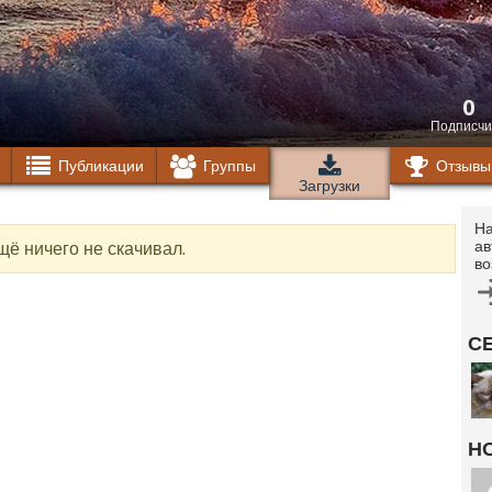
0
Подписчи
Публикации
Группы
Отзывы
Загрузки
На
ав
щё ничего не скачивал.
во
С
Н