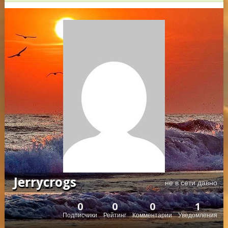
Jerrycrogs
не в сети давно
0
0
0
1
Подписчики
Рейтинг
Комментарии
Уведомления