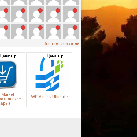
Все пользователи
Цена: 0 р.
Цена: 0 р.
s Market
WP Access Ultimate
вательские
вары)