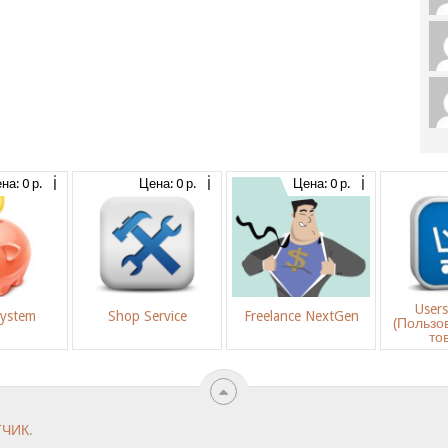
на: 0 р.
Цена: 0 р.
Цена: 0 р.
User
System
Shop Service
Freelance NextGen
(Пользо
то
ТЧИК
.