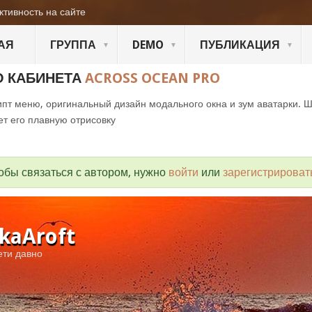
ктивность на сайте
АЯ
ГРУППА
DEMO
ПУБЛИКАЦИЯ
О КАБИНЕТА
ACROSS OCEAN PRO
пт меню, оригинальный дизайн модального окна и зум аватарки. 
ет его плавную отрисовку
обы связаться с автором, нужно
войти
или
зарегистрироват
kaAroft
ети давно