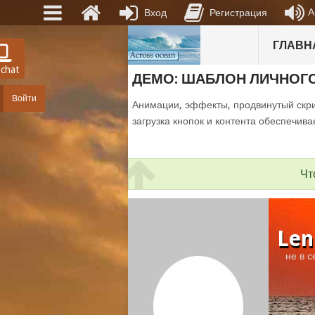
А
Вход
Регистрация
ГЛАВН
 chat
ДЕМО: ШАБЛОН ЛИЧНОГ
Войти
Анимации, эффекты, продвинутый скри
загрузка кнопок и контента обеспечива
Чт
Len
не в с