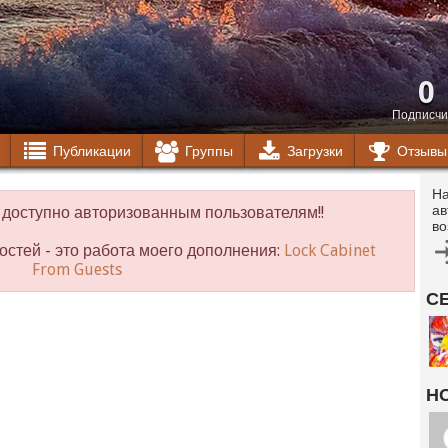
0
Подписчи
Публикации
Группы
Загрузки
Отзывы
На
ав
доступно авторизованным пользователям!!
во
остей - это работа моего дополнения:
Lock Cabinet
From Guests
С
Н