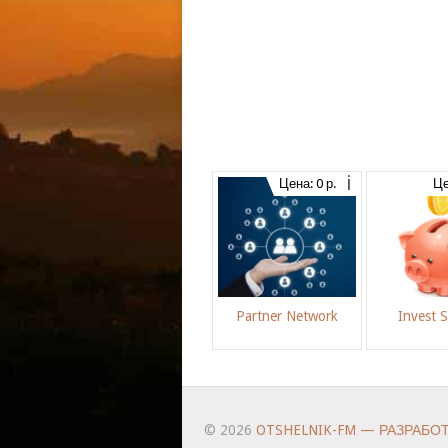
Цена: 0 р.
Це
Partner Network
Invest 
© 2026
OTSHELNIK-FM — РАЗРАБО