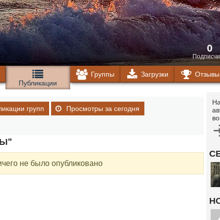
0
Подписчи
Группы
Загрузки
Отзывы
Публикации
На
ликации групп
Просмотры за сегодня
ав
во
РЫ"
С
ичего не было опубликовано
Н