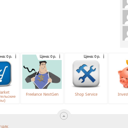
на: 0 р.
Цена: 0 р.
Цена: 0 р.
arket
Freelance NextGen
Shop Service
Inves
тельские
ры)
ТЧИК
.