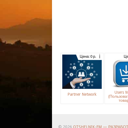
Цена: 0 р.
Це
Users M
Partner Network
(Пользова
това
© 2026
OTSHELNIK-FM — РАЗРАБО