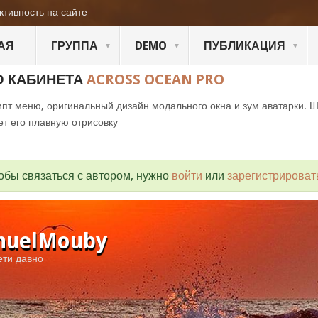
ктивность на сайте
АЯ
ГРУППА
DEMO
ПУБЛИКАЦИЯ
О КАБИНЕТА
ACROSS OCEAN PRO
пт меню, оригинальный дизайн модального окна и зум аватарки. 
ет его плавную отрисовку
обы связаться с автором, нужно
войти
или
зарегистрироват
nuelMouby
ети давно