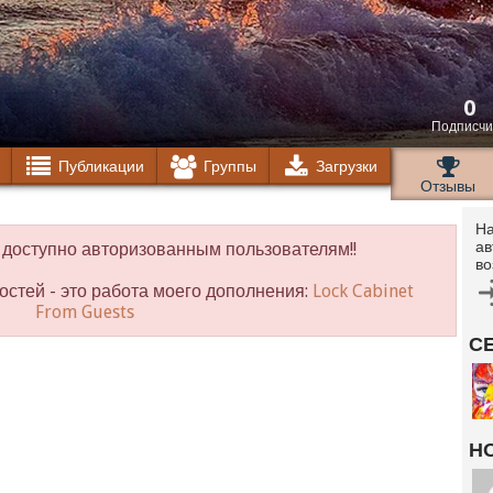
0
Подписчи
Публикации
Группы
Загрузки
Отзывы
На
ав
доступно авторизованным пользователям!!
во
остей - это работа моего дополнения:
Lock Cabinet
From Guests
С
Н