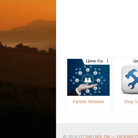
Цена: 0 р.
Це
Partner Network
Shop Se
© 2026
OTSHELNIK-FM — РАЗРАБО