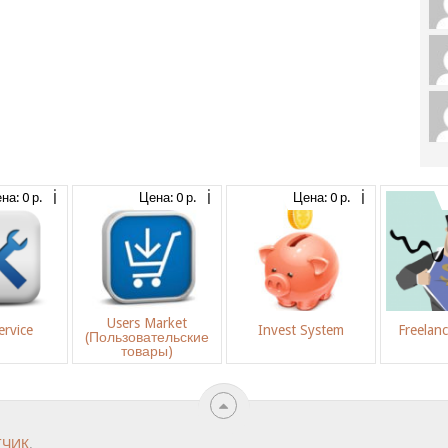
на: 0 р.
Цена: 0 р.
Цена: 0 р.
Users Market
rvice
Invest System
Freelan
(Пользовательские
товары)
ТЧИК
.