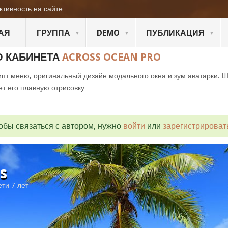
ктивность на сайте
АЯ
ГРУППА
DEMO
ПУБЛИКАЦИЯ
О КАБИНЕТА
ACROSS OCEAN PRO
пт меню, оригинальный дизайн модального окна и зум аватарки. 
ет его плавную отрисовку
обы связаться с автором, нужно
войти
или
зарегистрироват
is
ети 7 лет