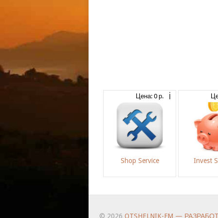
Цена: 0 р.
Це
Shop Service
Invest 
© 2026
OTSHELNIK-FM — РАЗРАБО