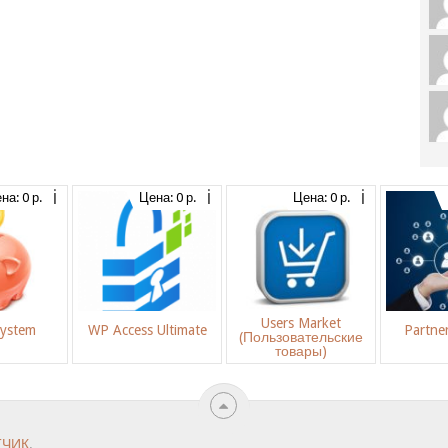
на: 0 р.
Цена: 0 р.
Цена: 0 р.
Users Market
System
WP Access Ultimate
Partne
(Пользовательские
товары)
ТЧИК
.