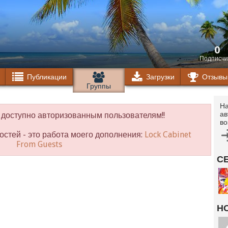
0
Подписчи
Публикации
Загрузки
Отзывы
Группы
На
ав
доступно авторизованным пользователям!!
во
остей - это работа моего дополнения:
Lock Cabinet
From Guests
С
Н