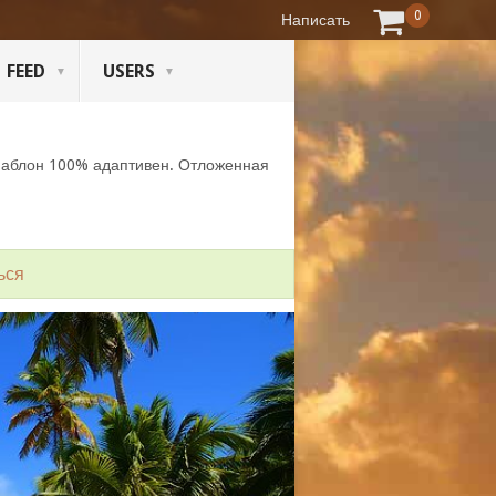
0
Написать
FEED
USERS
Шаблон 100% адаптивен. Отложенная
ься