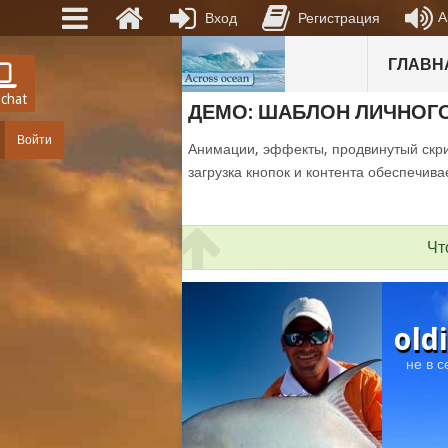
А
Вход
Регистрация
ГЛАВН
 chat
ДЕМО: ШАБЛОН ЛИЧНОГ
Войти
Анимации, эффекты, продвинутый скри
загрузка кнопок и контента обеспечива
Чт
old
не в с