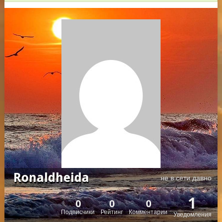
Ronaldheida
не в сети давно
1
0
0
0
Подписчики
Рейтинг
Комментарии
Уведомления