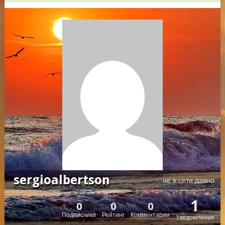
sergioalbertson
не в сети давно
1
0
0
0
Подписчики
Рейтинг
Комментарии
Уведомления