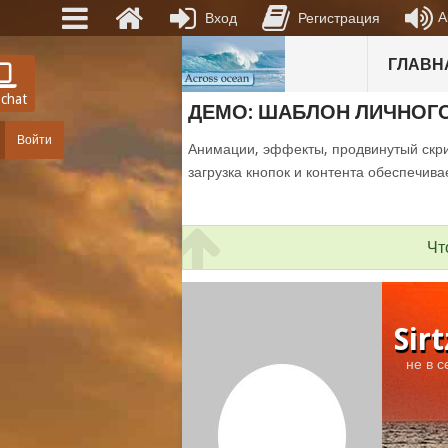
А
Вход
Регистрация
ГЛАВН
 chat
ДЕМО: ШАБЛОН ЛИЧНОГ
Войти
Анимации, эффекты, продвинутый скри
загрузка кнопок и контента обеспечива
Чт
Sir
не в с