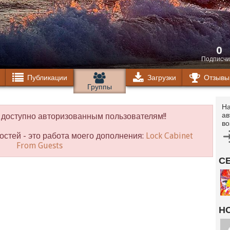
0
Подписчи
Публикации
Загрузки
Отзывы
Группы
На
ав
доступно авторизованным пользователям!!
во
остей - это работа моего дополнения:
Lock Cabinet
From Guests
С
Н