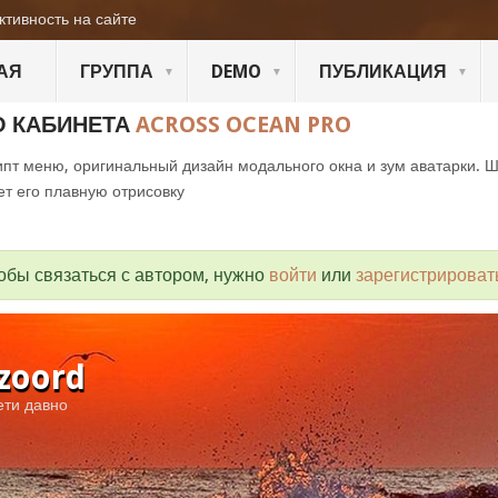
ктивность на сайте
АЯ
ГРУППА
DEMO
ПУБЛИКАЦИЯ
О КАБИНЕТА
ACROSS OCEAN PRO
пт меню, оригинальный дизайн модального окна и зум аватарки. 
ет его плавную отрисовку
обы связаться с автором, нужно
войти
или
зарегистрироват
tzoord
ети давно