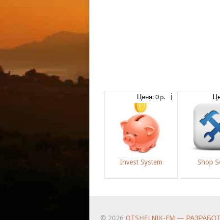
Цена: 0 р.
Це
Invest System
Shop Se
© 2026
OTSHELNIK-FM — РАЗРАБО