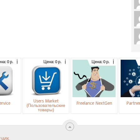
на: 0 р.
Цена: 0 р.
Цена: 0 р.
Users Market
rvice
Freelance NextGen
Partne
(Пользовательские
товары)
ТЧИК
.