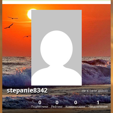
stepanie8342
не в сети давно
0
0
0
1
Подписчики
Рейтинг
Комментарии
Уведомления