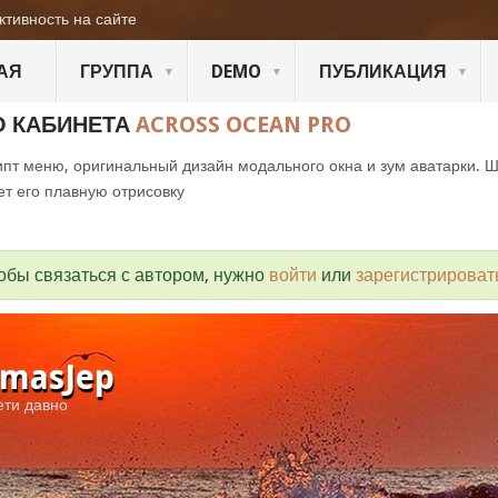
ктивность на сайте
АЯ
ГРУППА
DEMO
ПУБЛИКАЦИЯ
О КАБИНЕТА
ACROSS OCEAN PRO
пт меню, оригинальный дизайн модального окна и зум аватарки. 
ет его плавную отрисовку
обы связаться с автором, нужно
войти
или
зарегистрироват
masJep
ети давно