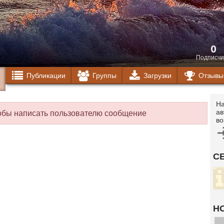
0
Подписчи
Публикации
Группы
Загрузки
Отзывы
На
ав
тобы написать пользователю сообщение
во
С
Н