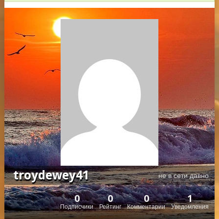
troydewey41
не в сети давно
0
0
0
1
Подписчики
Рейтинг
Комментарии
Уведомления