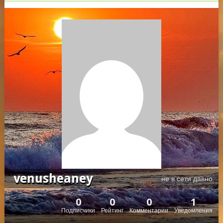
venusheaney
не в сети давно
0
0
0
1
Подписчики
Рейтинг
Комментарии
Уведомления