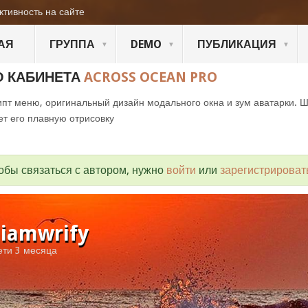
ктивность на сайте
АЯ
ГРУППА
DEMO
ПУБЛИКАЦИЯ
О КАБИНЕТА
ACROSS OCEAN PRO
пт меню, оригинальный дизайн модального окна и зум аватарки. 
ет его плавную отрисовку
обы связаться с автором, нужно
войти
или
зарегистрироват
liamwrify
ети 3 месяца