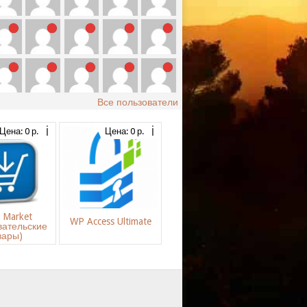
Все пользователи
Цена: 0 р.
Цена: 0 р.
s Market
WP Access Ultimate
вательские
вары)