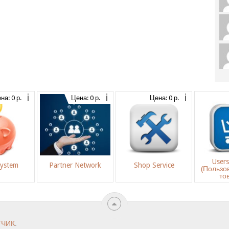
на: 0 р.
Цена: 0 р.
Цена: 0 р.
User
System
Partner Network
Shop Service
(Пользо
то
ТЧИК
.