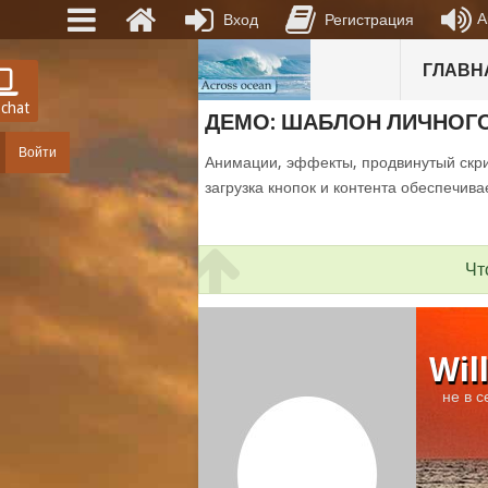
А
Вход
Регистрация
ГЛАВН
 chat
ДЕМО: ШАБЛОН ЛИЧНОГ
Войти
Анимации, эффекты, продвинутый скри
загрузка кнопок и контента обеспечива
Чт
Wil
не в с