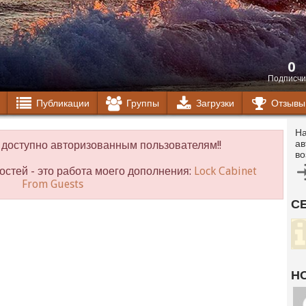
0
Подписчи
Публикации
Группы
Загрузки
Отзывы
На
ав
доступно авторизованным пользователям!!
во
остей - это работа моего дополнения:
Lock Cabinet
From Guests
С
Н