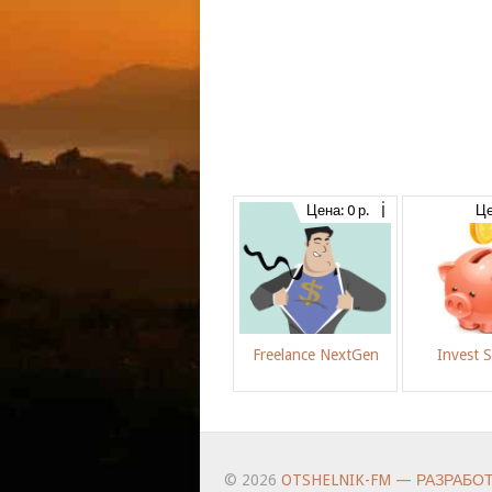
Цена: 0 р.
Це
Freelance NextGen
Invest 
© 2026
OTSHELNIK-FM — РАЗРАБО