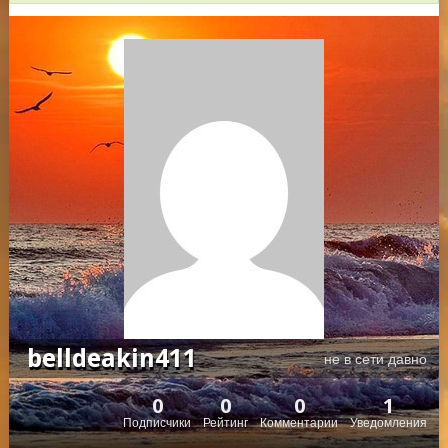
belldeakin411
не в сети давно
0
0
0
1
Подписчики
Рейтинг
Комментарии
Уведомления