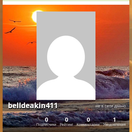
belldeakin411
не в сети давно
0
0
0
1
Подписчики
Рейтинг
Комментарии
Уведомления