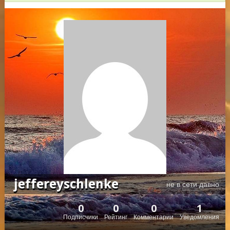
jeffereyschlenke
не в сети давно
0
0
0
1
Подписчики
Рейтинг
Комментарии
Уведомления