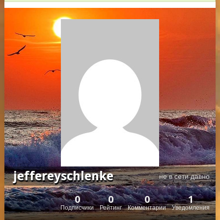
jeffereyschlenke
не в сети давно
0
0
0
1
Подписчики
Рейтинг
Комментарии
Уведомления