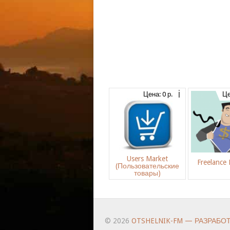
Цена: 0 р.
Це
Users Market
Freelance
(Пользовательские
товары)
© 2026
OTSHELNIK-FM — РАЗРАБО