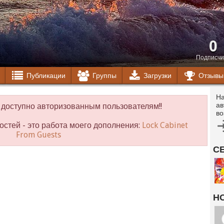
0
Подписчи
Публикации
Группы
Загрузки
Отзывы
На
ав
доступно авторизованным пользователям!!
во
остей - это работа моего дополнения:
Lock Cabinet
From Guests
С
Н