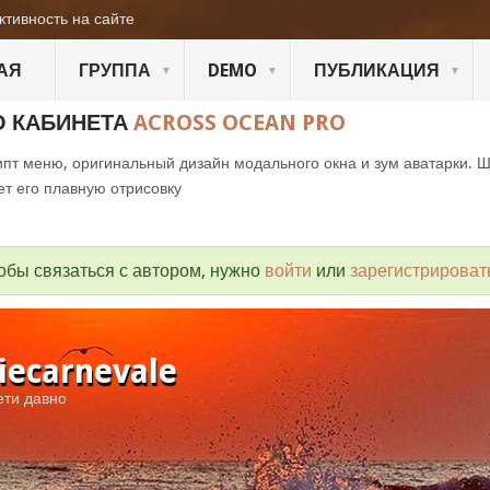
ктивность на сайте
АЯ
ГРУППА
DEMO
ПУБЛИКАЦИЯ
О КАБИНЕТА
ACROSS OCEAN PRO
пт меню, оригинальный дизайн модального окна и зум аватарки. 
ет его плавную отрисовку
обы связаться с автором, нужно
войти
или
зарегистрироват
tiecarnevale
ети давно