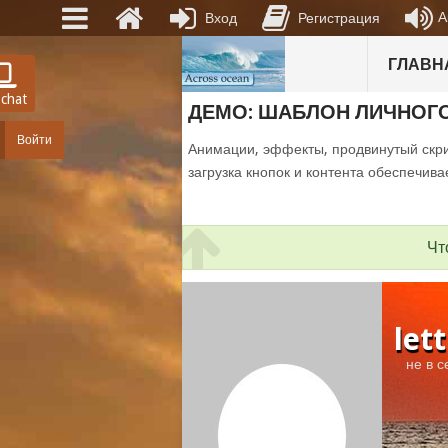
А
Вход
Регистрация
ГЛАВН
 chat
ДЕМО: ШАБЛОН ЛИЧНОГ
Войти
Анимации, эффекты, продвинутый скри
загрузка кнопок и контента обеспечива
Чт
let
не в с