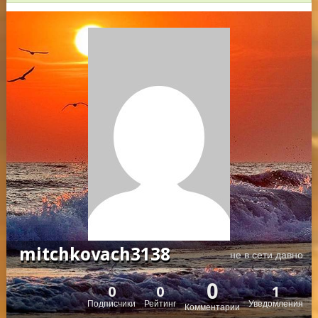
mitchkovach3138
не в сети давно
0
0
0
1
Подписчики
Рейтинг
Уведомления
Комментарии