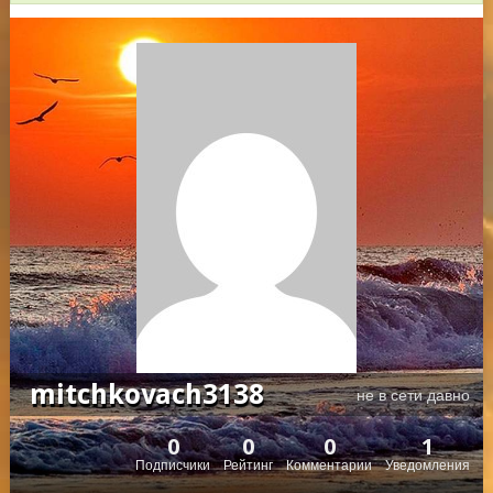
mitchkovach3138
не в сети давно
0
0
0
1
Подписчики
Рейтинг
Комментарии
Уведомления