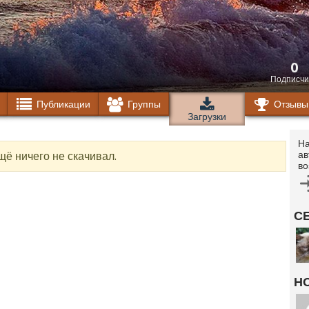
0
Подписчи
Публикации
Группы
Отзывы
Загрузки
На
ав
щё ничего не скачивал.
во
С
Н