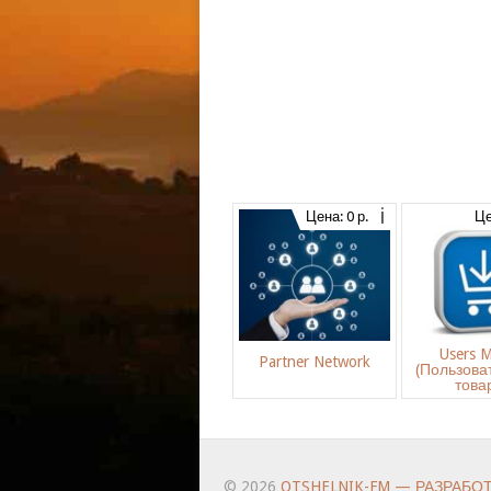
Цена: 0 р.
Це
Users M
Partner Network
(Пользова
това
© 2026
OTSHELNIK-FM — РАЗРАБО