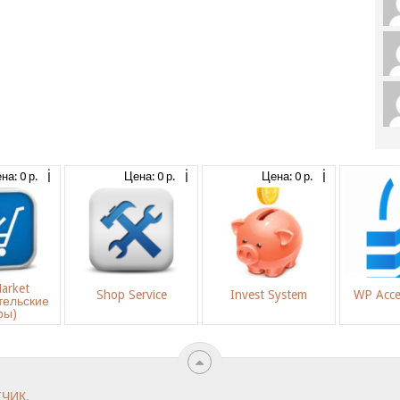
на: 0 р.
Цена: 0 р.
Цена: 0 р.
arket
Shop Service
Invest System
WP Acce
тельские
ры)
ТЧИК
.