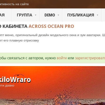
ктивность на сайте
АЯ
ГРУППА
DEMO
ПУБЛИКАЦИЯ
О КАБИНЕТА
ACROSS OCEAN PRO
пт меню, оригинальный дизайн модального окна и зум аватарки. 
ет его плавную отрисовку
обы связаться с автором, нужно
войти
или
зарегистрироват
kiloWraro
ети давно