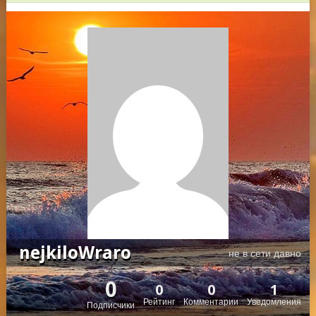
nejkiloWraro
не в сети давно
0
0
0
1
Рейтинг
Комментарии
Уведомления
Подписчики