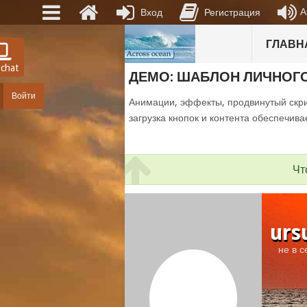
А
Вход
Регистрация
ГЛАВН
 chat
ДЕМО: ШАБЛОН ЛИЧНОГ
Войти
Анимации, эффекты, продвинутый скри
загрузка кнопок и контента обеспечива
Чт
urs
не в с