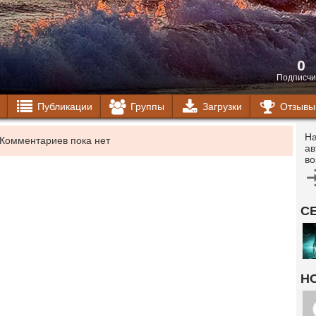
0
Подписчи
Публикации
Группы
Загрузки
Отзывы
На
Комментариев пока нет
ав
во
С
Н