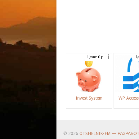
Цена: 0 р.
Це
Invest System
WP Access 
© 2026
OTSHELNIK-FM — РАЗРАБО