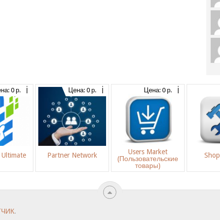
на: 0 р.
Цена: 0 р.
Цена: 0 р.
Users Market
Ultimate
Partner Network
Shop
(Пользовательские
товары)
ТЧИК
.