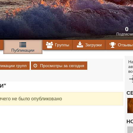
0
Подписчи
Группы
Загрузки
Отзывы
Публикации
На
ликации групп
Просмотры за сегодня
ав
во
И"
С
ичего не было опубликовано
Н