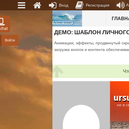
А
Вход
Регистрация
ГЛАВН
 chat
ДЕМО: ШАБЛОН ЛИЧНОГ
Войти
Анимации, эффекты, продвинутый скри
загрузка кнопок и контента обеспечива
Чт
urs
не в с