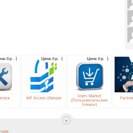
на: 0 р.
Цена: 0 р.
Цена: 0 р.
Users Market
rvice
WP Access Ultimate
Partne
(Пользовательские
товары)
ТЧИК
.